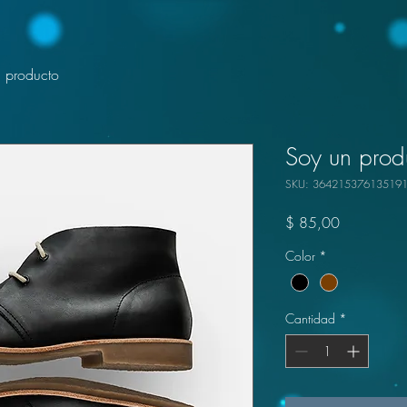
 producto
Soy un prod
SKU: 36421537613519
Precio
$ 85,00
Color
*
Cantidad
*