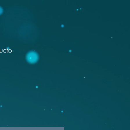
ucto
1