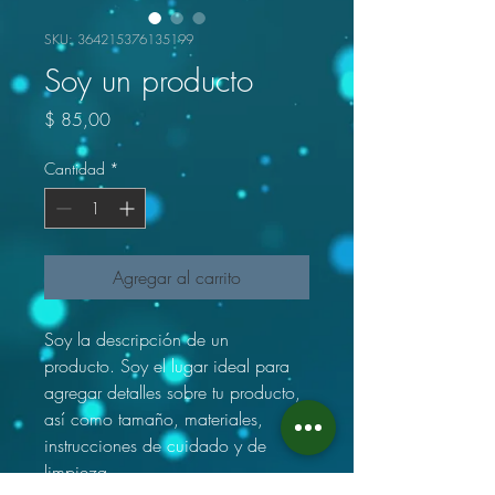
SKU: 364215376135199
Soy un producto
Precio
$ 85,00
Cantidad
*
Agregar al carrito
Soy la descripción de un 
producto. Soy el lugar ideal para 
agregar detalles sobre tu producto, 
así como tamaño, materiales, 
instrucciones de cuidado y de 
limpieza.