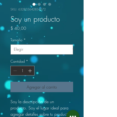
SKU: 632835642834572
Soy un producto
Precio
$ 40,00
Tamaño
*
Cantidad
*
Agregar al carrito
Soy la descripción de un 
producto. Soy el lugar ideal para 
agregar detalles sobre tu producto, 